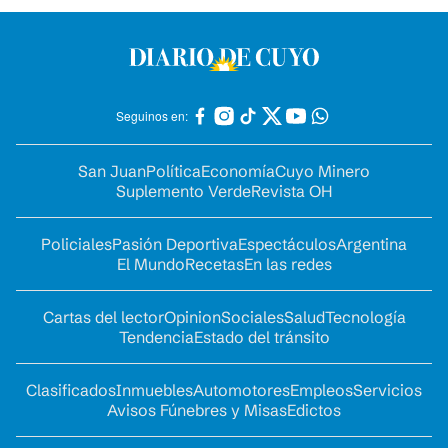
Seguinos en:
San Juan
Política
Economía
Cuyo Minero
Suplemento Verde
Revista OH
Policiales
Pasión Deportiva
Espectáculos
Argentina
El Mundo
Recetas
En las redes
Cartas del lector
Opinion
Sociales
Salud
Tecnología
Tendencia
Estado del tránsito
Clasificados
Inmuebles
Automotores
Empleos
Servicios
Avisos Fúnebres y Misas
Edictos