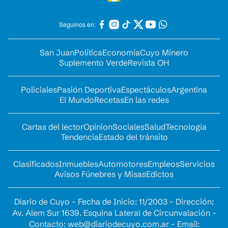
Seguinos en:
San Juan
Política
Economía
Cuyo Minero
Suplemento Verde
Revista OH
Policiales
Pasión Deportiva
Espectáculos
Argentina
El Mundo
Recetas
En las redes
Cartas del lector
Opinion
Sociales
Salud
Tecnología
Tendencia
Estado del tránsito
Clasificados
Inmuebles
Automotores
Empleos
Servicios
Avisos Fúnebres y Misas
Edictos
Diario de Cuyo - Fecha de Inicio: 11/2003 - Dirección:
Av. Alem Sur 1639. Esquina Lateral de Circunvalación -
Contacto:
web@diariodecuyo.com.ar
- Email: