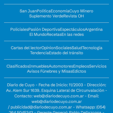
San Juan
Política
Economía
Cuyo Minero
Suplemento Verde
Revista OH
Policiales
Pasión Deportiva
Espectáculos
Argentina
El Mundo
Recetas
En las redes
Cartas del lector
Opinion
Sociales
Salud
Tecnología
Tendencia
Estado del tránsito
Clasificados
Inmuebles
Automotores
Empleos
Servicios
Avisos Fúnebres y Misas
Edictos
Diario de Cuyo - Fecha de Inicio: 11/2003 - Dirección:
Av. Alem Sur 1639. Esquina Lateral de Circunvalación -
Contacto:
web@diariodecuyo.com.ar
- Email:
web@diariodecuyo.com.ar
/
publicidad@diariodecuyo.com.ar
-
Whatsapp: (054)
264 5045343 - Gerente General: Pablo Dellazoppa -