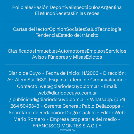
Policiales
Pasión Deportiva
Espectáculos
Argentina
El Mundo
Recetas
En las redes
Cartas del lector
Opinion
Sociales
Salud
Tecnología
Tendencia
Estado del tránsito
Clasificados
Inmuebles
Automotores
Empleos
Servicios
Avisos Fúnebres y Misas
Edictos
Diario de Cuyo - Fecha de Inicio: 11/2003 - Dirección:
Av. Alem Sur 1639. Esquina Lateral de Circunvalación -
Contacto:
web@diariodecuyo.com.ar
- Email:
web@diariodecuyo.com.ar
/
publicidad@diariodecuyo.com.ar
-
Whatsapp: (054)
264 5045343 - Gerente General: Pablo Dellazoppa -
Secretario de Redacción: Diego Castillo - Editor Web:
Mario Romero - Empresa propietaria del medio -
FRANCISCO MONTES S.A.C.I.F.