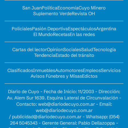
San Juan
Política
Economía
Cuyo Minero
Suplemento Verde
Revista OH
Policiales
Pasión Deportiva
Espectáculos
Argentina
El Mundo
Recetas
En las redes
Cartas del lector
Opinion
Sociales
Salud
Tecnología
Tendencia
Estado del tránsito
Clasificados
Inmuebles
Automotores
Empleos
Servicios
Avisos Fúnebres y Misas
Edictos
Diario de Cuyo - Fecha de Inicio: 11/2003 - Dirección:
Av. Alem Sur 1639. Esquina Lateral de Circunvalación -
Contacto:
web@diariodecuyo.com.ar
- Email:
web@diariodecuyo.com.ar
/
publicidad@diariodecuyo.com.ar
-
Whatsapp: (054)
264 5045343 - Gerente General: Pablo Dellazoppa -