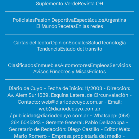
Suplemento Verde
Revista OH
Policiales
Pasión Deportiva
Espectáculos
Argentina
El Mundo
Recetas
En las redes
Cartas del lector
Opinion
Sociales
Salud
Tecnología
Tendencia
Estado del tránsito
Clasificados
Inmuebles
Automotores
Empleos
Servicios
Avisos Fúnebres y Misas
Edictos
Diario de Cuyo - Fecha de Inicio: 11/2003 - Dirección:
Av. Alem Sur 1639. Esquina Lateral de Circunvalación -
Contacto:
web@diariodecuyo.com.ar
- Email:
web@diariodecuyo.com.ar
/
publicidad@diariodecuyo.com.ar
-
Whatsapp: (054)
264 5045343 - Gerente General: Pablo Dellazoppa -
Secretario de Redacción: Diego Castillo - Editor Web:
Mario Romero - Empresa propietaria del medio -