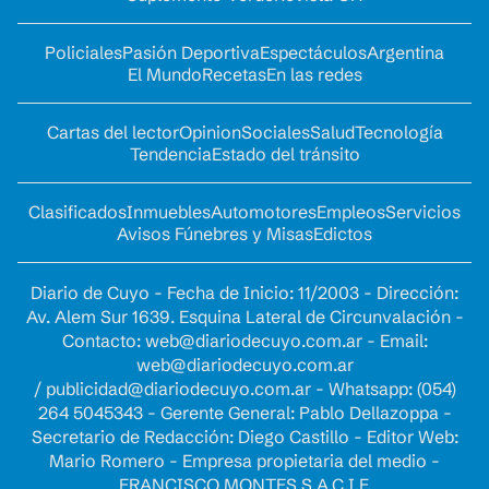
Policiales
Pasión Deportiva
Espectáculos
Argentina
El Mundo
Recetas
En las redes
Cartas del lector
Opinion
Sociales
Salud
Tecnología
Tendencia
Estado del tránsito
Clasificados
Inmuebles
Automotores
Empleos
Servicios
Avisos Fúnebres y Misas
Edictos
Diario de Cuyo - Fecha de Inicio: 11/2003 - Dirección:
Av. Alem Sur 1639. Esquina Lateral de Circunvalación -
Contacto:
web@diariodecuyo.com.ar
- Email:
web@diariodecuyo.com.ar
/
publicidad@diariodecuyo.com.ar
-
Whatsapp: (054)
264 5045343 - Gerente General: Pablo Dellazoppa -
Secretario de Redacción: Diego Castillo - Editor Web:
Mario Romero - Empresa propietaria del medio -
FRANCISCO MONTES S.A.C.I.F.