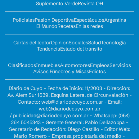
Suplemento Verde
Revista OH
Policiales
Pasión Deportiva
Espectáculos
Argentina
El Mundo
Recetas
En las redes
Cartas del lector
Opinion
Sociales
Salud
Tecnología
Tendencia
Estado del tránsito
Clasificados
Inmuebles
Automotores
Empleos
Servicios
Avisos Fúnebres y Misas
Edictos
Diario de Cuyo - Fecha de Inicio: 11/2003 - Dirección:
Av. Alem Sur 1639. Esquina Lateral de Circunvalación -
Contacto:
web@diariodecuyo.com.ar
- Email:
web@diariodecuyo.com.ar
/
publicidad@diariodecuyo.com.ar
-
Whatsapp: (054)
264 5045343 - Gerente General: Pablo Dellazoppa -
Secretario de Redacción: Diego Castillo - Editor Web:
Mario Romero - Empresa propietaria del medio -