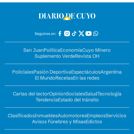
Seguinos en:
San Juan
Política
Economía
Cuyo Minero
Suplemento Verde
Revista OH
Policiales
Pasión Deportiva
Espectáculos
Argentina
El Mundo
Recetas
En las redes
Cartas del lector
Opinion
Sociales
Salud
Tecnología
Tendencia
Estado del tránsito
Clasificados
Inmuebles
Automotores
Empleos
Servicios
Avisos Fúnebres y Misas
Edictos