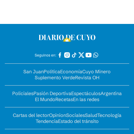
Seguinos en:
San Juan
Política
Economía
Cuyo Minero
Suplemento Verde
Revista OH
Policiales
Pasión Deportiva
Espectáculos
Argentina
El Mundo
Recetas
En las redes
Cartas del lector
Opinion
Sociales
Salud
Tecnología
Tendencia
Estado del tránsito