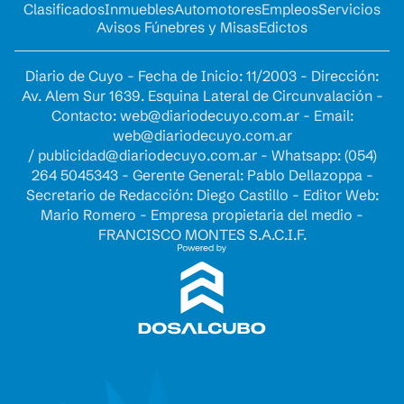
Clasificados
Inmuebles
Automotores
Empleos
Servicios
Avisos Fúnebres y Misas
Edictos
Diario de Cuyo - Fecha de Inicio: 11/2003 - Dirección:
Av. Alem Sur 1639. Esquina Lateral de Circunvalación -
Contacto:
web@diariodecuyo.com.ar
- Email:
web@diariodecuyo.com.ar
/
publicidad@diariodecuyo.com.ar
-
Whatsapp: (054)
264 5045343 - Gerente General: Pablo Dellazoppa -
Secretario de Redacción: Diego Castillo - Editor Web:
Mario Romero - Empresa propietaria del medio -
FRANCISCO MONTES S.A.C.I.F.