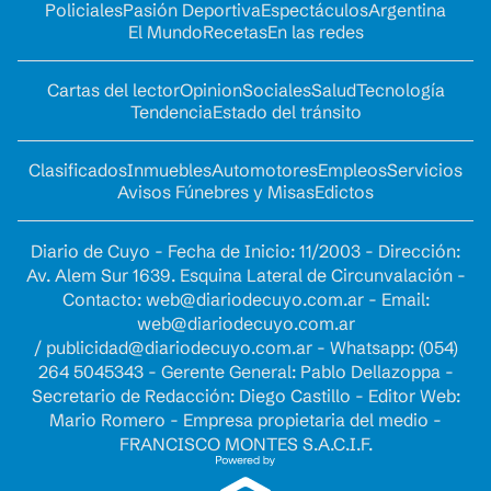
Policiales
Pasión Deportiva
Espectáculos
Argentina
El Mundo
Recetas
En las redes
Cartas del lector
Opinion
Sociales
Salud
Tecnología
Tendencia
Estado del tránsito
Clasificados
Inmuebles
Automotores
Empleos
Servicios
Avisos Fúnebres y Misas
Edictos
Diario de Cuyo - Fecha de Inicio: 11/2003 - Dirección:
Av. Alem Sur 1639. Esquina Lateral de Circunvalación -
Contacto:
web@diariodecuyo.com.ar
- Email:
web@diariodecuyo.com.ar
/
publicidad@diariodecuyo.com.ar
-
Whatsapp: (054)
264 5045343 - Gerente General: Pablo Dellazoppa -
Secretario de Redacción: Diego Castillo - Editor Web:
Mario Romero - Empresa propietaria del medio -
FRANCISCO MONTES S.A.C.I.F.