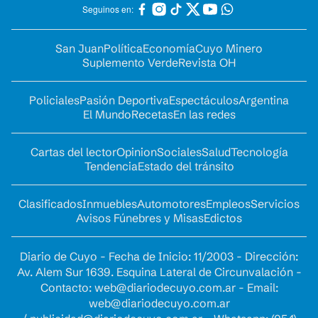
Seguinos en:
San Juan
Política
Economía
Cuyo Minero
Suplemento Verde
Revista OH
Policiales
Pasión Deportiva
Espectáculos
Argentina
El Mundo
Recetas
En las redes
Cartas del lector
Opinion
Sociales
Salud
Tecnología
Tendencia
Estado del tránsito
Clasificados
Inmuebles
Automotores
Empleos
Servicios
Avisos Fúnebres y Misas
Edictos
Diario de Cuyo - Fecha de Inicio: 11/2003 - Dirección:
Av. Alem Sur 1639. Esquina Lateral de Circunvalación -
Contacto:
web@diariodecuyo.com.ar
- Email:
web@diariodecuyo.com.ar