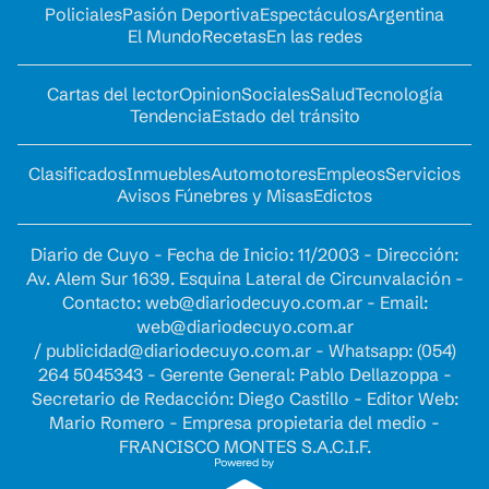
Policiales
Pasión Deportiva
Espectáculos
Argentina
El Mundo
Recetas
En las redes
Cartas del lector
Opinion
Sociales
Salud
Tecnología
Tendencia
Estado del tránsito
Clasificados
Inmuebles
Automotores
Empleos
Servicios
Avisos Fúnebres y Misas
Edictos
Diario de Cuyo - Fecha de Inicio: 11/2003 - Dirección:
Av. Alem Sur 1639. Esquina Lateral de Circunvalación -
Contacto:
web@diariodecuyo.com.ar
- Email:
web@diariodecuyo.com.ar
/
publicidad@diariodecuyo.com.ar
-
Whatsapp: (054)
264 5045343 - Gerente General: Pablo Dellazoppa -
Secretario de Redacción: Diego Castillo - Editor Web:
Mario Romero - Empresa propietaria del medio -
FRANCISCO MONTES S.A.C.I.F.