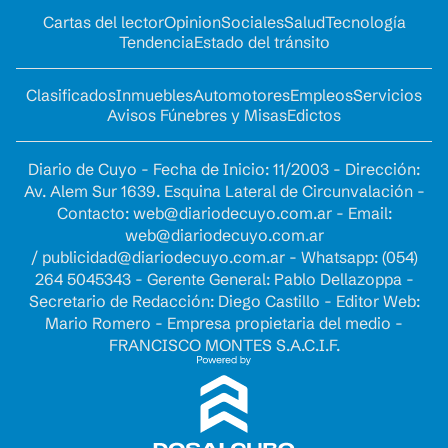
Cartas del lector
Opinion
Sociales
Salud
Tecnología
Tendencia
Estado del tránsito
Clasificados
Inmuebles
Automotores
Empleos
Servicios
Avisos Fúnebres y Misas
Edictos
Diario de Cuyo - Fecha de Inicio: 11/2003 - Dirección:
Av. Alem Sur 1639. Esquina Lateral de Circunvalación -
Contacto:
web@diariodecuyo.com.ar
- Email:
web@diariodecuyo.com.ar
/
publicidad@diariodecuyo.com.ar
-
Whatsapp: (054)
264 5045343 - Gerente General: Pablo Dellazoppa -
Secretario de Redacción: Diego Castillo - Editor Web:
Mario Romero - Empresa propietaria del medio -
FRANCISCO MONTES S.A.C.I.F.