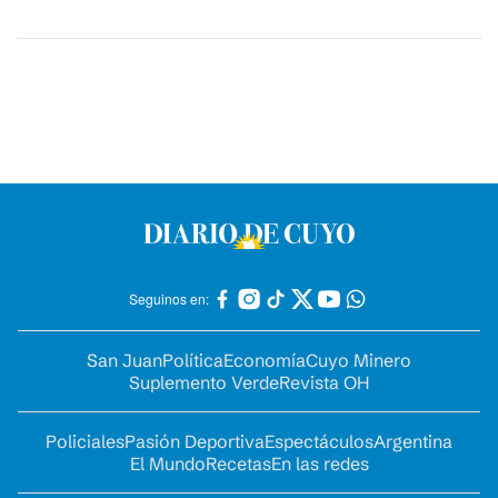
Seguinos en:
San Juan
Política
Economía
Cuyo Minero
Suplemento Verde
Revista OH
Policiales
Pasión Deportiva
Espectáculos
Argentina
El Mundo
Recetas
En las redes