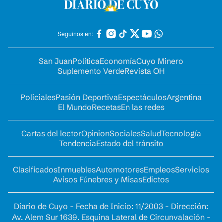
Seguinos en:
San Juan
Política
Economía
Cuyo Minero
Suplemento Verde
Revista OH
Policiales
Pasión Deportiva
Espectáculos
Argentina
El Mundo
Recetas
En las redes
Cartas del lector
Opinion
Sociales
Salud
Tecnología
Tendencia
Estado del tránsito
Clasificados
Inmuebles
Automotores
Empleos
Servicios
Avisos Fúnebres y Misas
Edictos
Diario de Cuyo - Fecha de Inicio: 11/2003 - Dirección:
Av. Alem Sur 1639. Esquina Lateral de Circunvalación -