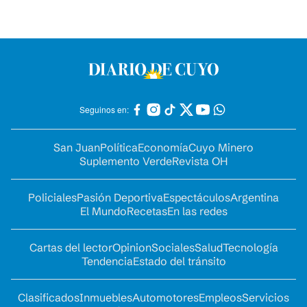
Seguinos en:
San Juan
Política
Economía
Cuyo Minero
Suplemento Verde
Revista OH
Policiales
Pasión Deportiva
Espectáculos
Argentina
El Mundo
Recetas
En las redes
Cartas del lector
Opinion
Sociales
Salud
Tecnología
Tendencia
Estado del tránsito
Clasificados
Inmuebles
Automotores
Empleos
Servicios