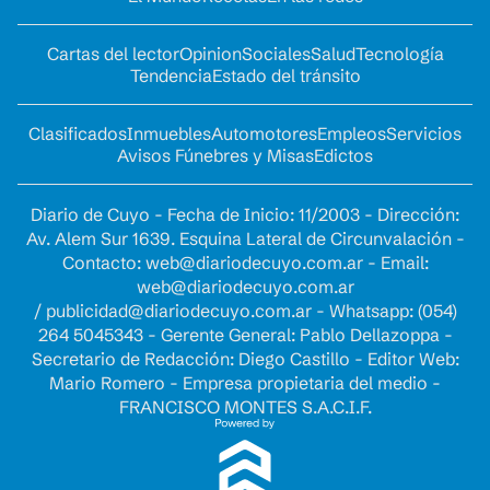
Cartas del lector
Opinion
Sociales
Salud
Tecnología
Tendencia
Estado del tránsito
Clasificados
Inmuebles
Automotores
Empleos
Servicios
Avisos Fúnebres y Misas
Edictos
Diario de Cuyo - Fecha de Inicio: 11/2003 - Dirección:
Av. Alem Sur 1639. Esquina Lateral de Circunvalación -
Contacto:
web@diariodecuyo.com.ar
- Email:
web@diariodecuyo.com.ar
/
publicidad@diariodecuyo.com.ar
-
Whatsapp: (054)
264 5045343 - Gerente General: Pablo Dellazoppa -
Secretario de Redacción: Diego Castillo - Editor Web:
Mario Romero - Empresa propietaria del medio -
FRANCISCO MONTES S.A.C.I.F.