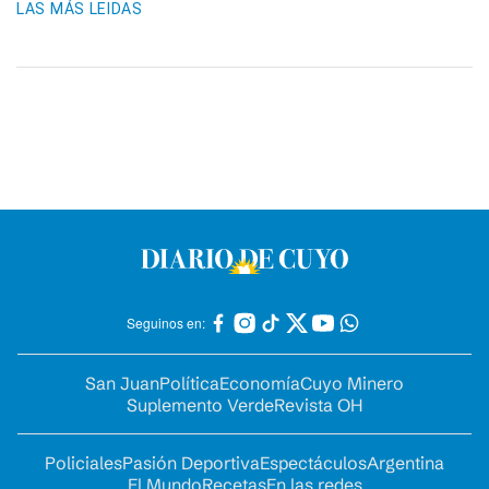
LAS MÁS LEIDAS
Seguinos en:
San Juan
Política
Economía
Cuyo Minero
Suplemento Verde
Revista OH
Policiales
Pasión Deportiva
Espectáculos
Argentina
El Mundo
Recetas
En las redes