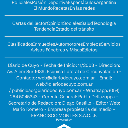
Policiales
Pasión Deportiva
Espectáculos
Argentina
El Mundo
Recetas
En las redes
Cartas del lector
Opinion
Sociales
Salud
Tecnología
Tendencia
Estado del tránsito
Clasificados
Inmuebles
Automotores
Empleos
Servicios
Avisos Fúnebres y Misas
Edictos
Diario de Cuyo - Fecha de Inicio: 11/2003 - Dirección:
Av. Alem Sur 1639. Esquina Lateral de Circunvalación -
Contacto:
web@diariodecuyo.com.ar
- Email:
web@diariodecuyo.com.ar
/
publicidad@diariodecuyo.com.ar
-
Whatsapp: (054)
264 5045343 - Gerente General: Pablo Dellazoppa -
Secretario de Redacción: Diego Castillo - Editor Web:
Mario Romero - Empresa propietaria del medio -
FRANCISCO MONTES S.A.C.I.F.