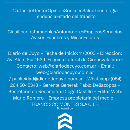
Cartas del lector
Opinion
Sociales
Salud
Tecnología
Tendencia
Estado del tránsito
Clasificados
Inmuebles
Automotores
Empleos
Servicios
Avisos Fúnebres y Misas
Edictos
Diario de Cuyo - Fecha de Inicio: 11/2003 - Dirección:
Av. Alem Sur 1639. Esquina Lateral de Circunvalación -
Contacto:
web@diariodecuyo.com.ar
- Email:
web@diariodecuyo.com.ar
/
publicidad@diariodecuyo.com.ar
-
Whatsapp: (054)
264 5045343 - Gerente General: Pablo Dellazoppa -
Secretario de Redacción: Diego Castillo - Editor Web:
Mario Romero - Empresa propietaria del medio -
FRANCISCO MONTES S.A.C.I.F.