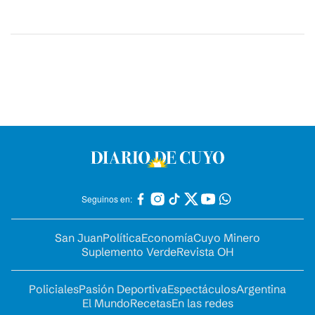
Seguinos en:
San Juan
Política
Economía
Cuyo Minero
Suplemento Verde
Revista OH
Policiales
Pasión Deportiva
Espectáculos
Argentina
El Mundo
Recetas
En las redes