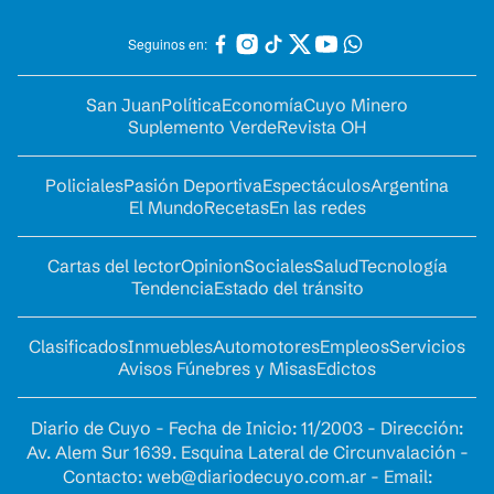
Seguinos en:
San Juan
Política
Economía
Cuyo Minero
Suplemento Verde
Revista OH
Policiales
Pasión Deportiva
Espectáculos
Argentina
El Mundo
Recetas
En las redes
Cartas del lector
Opinion
Sociales
Salud
Tecnología
Tendencia
Estado del tránsito
Clasificados
Inmuebles
Automotores
Empleos
Servicios
Avisos Fúnebres y Misas
Edictos
Diario de Cuyo - Fecha de Inicio: 11/2003 - Dirección:
Av. Alem Sur 1639. Esquina Lateral de Circunvalación -
Contacto:
web@diariodecuyo.com.ar
- Email: