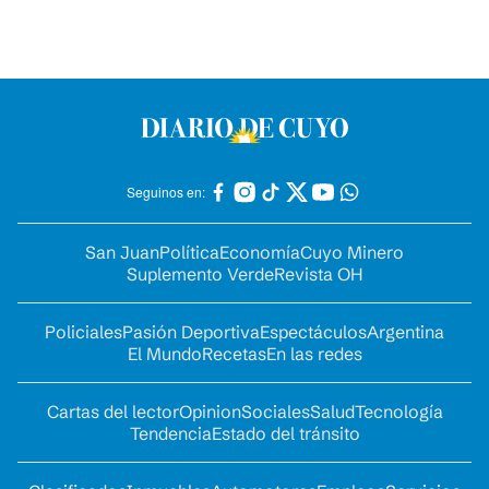
Seguinos en:
San Juan
Política
Economía
Cuyo Minero
Suplemento Verde
Revista OH
Policiales
Pasión Deportiva
Espectáculos
Argentina
El Mundo
Recetas
En las redes
Cartas del lector
Opinion
Sociales
Salud
Tecnología
Tendencia
Estado del tránsito