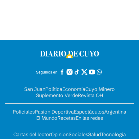
Seguinos en:
San Juan
Política
Economía
Cuyo Minero
Suplemento Verde
Revista OH
Policiales
Pasión Deportiva
Espectáculos
Argentina
El Mundo
Recetas
En las redes
Cartas del lector
Opinion
Sociales
Salud
Tecnología