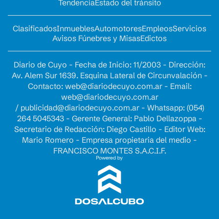
Tendencia
Estado del tránsito
Clasificados
Inmuebles
Automotores
Empleos
Servicios
Avisos Fúnebres y Misas
Edictos
Diario de Cuyo - Fecha de Inicio: 11/2003 - Dirección:
Av. Alem Sur 1639. Esquina Lateral de Circunvalación -
Contacto:
web@diariodecuyo.com.ar
- Email:
web@diariodecuyo.com.ar
/
publicidad@diariodecuyo.com.ar
-
Whatsapp: (054)
264 5045343 - Gerente General: Pablo Dellazoppa -
Secretario de Redacción: Diego Castillo - Editor Web:
Mario Romero - Empresa propietaria del medio -
FRANCISCO MONTES S.A.C.I.F.