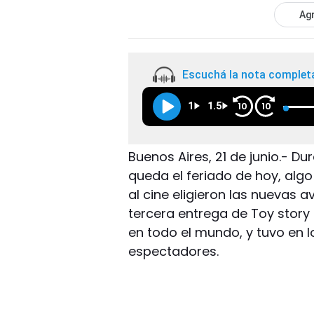
Agr
Escuchá la nota complet
1
1.5
10
10
Buenos Aires, 21 de junio.- Du
queda el feriado de hoy, alg
al cine eligieron las nuevas 
tercera entrega de Toy story 
en todo el mundo, y tuvo en l
espectadores.