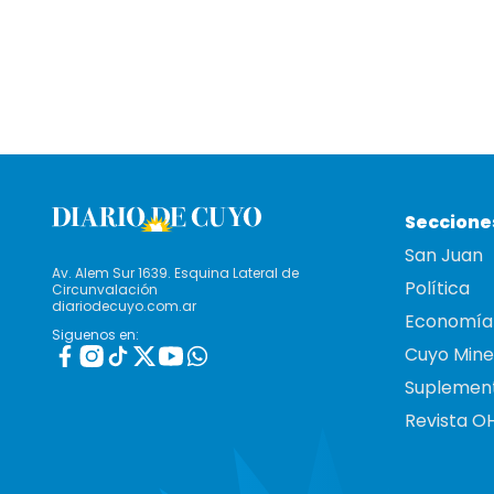
Seccione
San Juan
Av. Alem Sur 1639. Esquina Lateral de
Política
Circunvalación
diariodecuyo.com.ar
Economía
Siguenos en:
Cuyo Mine
Suplemen
Revista O