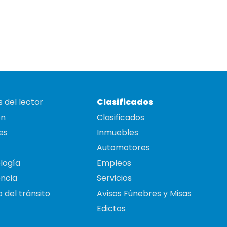
 del lector
Clasificados
on
Clasificados
es
Inmuebles
Automotores
logía
Empleos
ncia
Servicios
 del tránsito
Avisos Fúnebres y Misas
Edictos