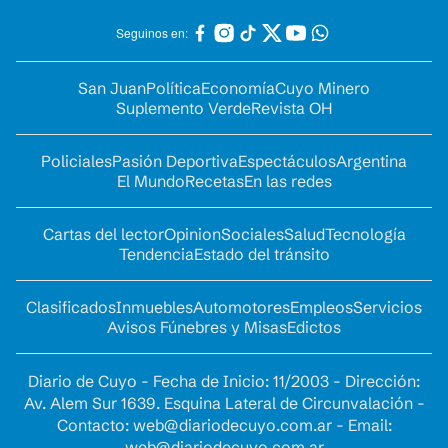
Seguinos en:
San Juan
Política
Economía
Cuyo Minero
Suplemento Verde
Revista OH
Policiales
Pasión Deportiva
Espectáculos
Argentina
El Mundo
Recetas
En las redes
Cartas del lector
Opinion
Sociales
Salud
Tecnología
Tendencia
Estado del tránsito
Clasificados
Inmuebles
Automotores
Empleos
Servicios
Avisos Fúnebres y Misas
Edictos
Diario de Cuyo - Fecha de Inicio: 11/2003 - Dirección:
Av. Alem Sur 1639. Esquina Lateral de Circunvalación -
Contacto:
web@diariodecuyo.com.ar
- Email:
web@diariodecuyo.com.ar