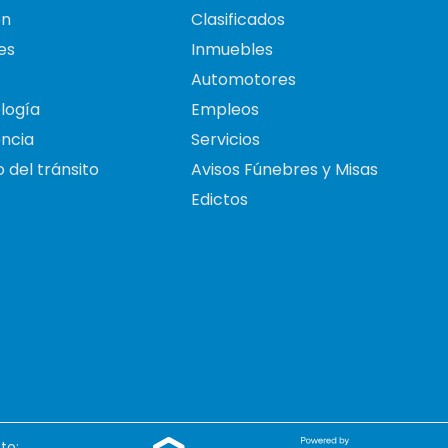
on
Clasificados
es
Inmuebles
Automotores
logía
Empleos
ncia
Servicios
 del tránsito
Avisos Fúnebres y Misas
Edictos
to: