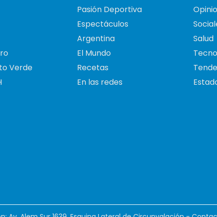
Pasión Deportiva
Opini
Espectáculos
Social
Argentina
Salud
ro
El Mundo
Tecno
to Verde
Recetas
Tende
H
En las redes
Estado
ión: Av. Alem Sur 1639. Esquina Lateral de Circunvalación - Contac