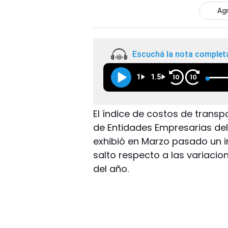
Agr
Escuchá la nota complet
1
1.5
10
10
El índice de costos de trans
de Entidades Empresarias de
exhibió en Marzo pasado un i
salto respecto a las variaci
del año.