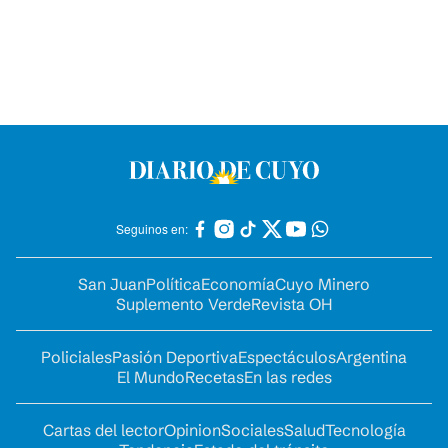
Seguinos en:
San Juan
Política
Economía
Cuyo Minero
Suplemento Verde
Revista OH
Policiales
Pasión Deportiva
Espectáculos
Argentina
El Mundo
Recetas
En las redes
Cartas del lector
Opinion
Sociales
Salud
Tecnología