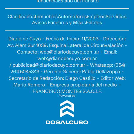
Tendencia
Estado del tránsito
Clasificados
Inmuebles
Automotores
Empleos
Servicios
Avisos Fúnebres y Misas
Edictos
Diario de Cuyo - Fecha de Inicio: 11/2003 - Dirección:
Av. Alem Sur 1639. Esquina Lateral de Circunvalación -
Contacto:
web@diariodecuyo.com.ar
- Email:
web@diariodecuyo.com.ar
/
publicidad@diariodecuyo.com.ar
-
Whatsapp: (054)
264 5045343 - Gerente General: Pablo Dellazoppa -
Secretario de Redacción: Diego Castillo - Editor Web:
Mario Romero - Empresa propietaria del medio -
FRANCISCO MONTES S.A.C.I.F.