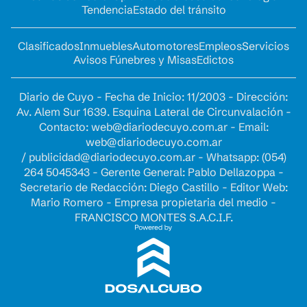
Tendencia
Estado del tránsito
Clasificados
Inmuebles
Automotores
Empleos
Servicios
Avisos Fúnebres y Misas
Edictos
Diario de Cuyo - Fecha de Inicio: 11/2003 - Dirección:
Av. Alem Sur 1639. Esquina Lateral de Circunvalación -
Contacto:
web@diariodecuyo.com.ar
- Email:
web@diariodecuyo.com.ar
/
publicidad@diariodecuyo.com.ar
-
Whatsapp: (054)
264 5045343 - Gerente General: Pablo Dellazoppa -
Secretario de Redacción: Diego Castillo - Editor Web:
Mario Romero - Empresa propietaria del medio -
FRANCISCO MONTES S.A.C.I.F.