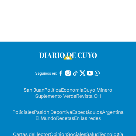
Seguinos en:
San Juan
Política
Economía
Cuyo Minero
Suplemento Verde
Revista OH
Policiales
Pasión Deportiva
Espectáculos
Argentina
El Mundo
Recetas
En las redes
Cartas del lector
Opinion
Sociales
Salud
Tecnología