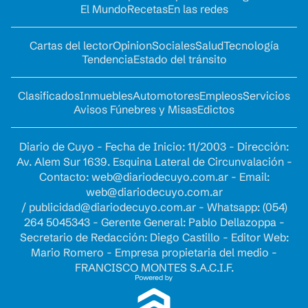
El Mundo
Recetas
En las redes
Cartas del lector
Opinion
Sociales
Salud
Tecnología
Tendencia
Estado del tránsito
Clasificados
Inmuebles
Automotores
Empleos
Servicios
Avisos Fúnebres y Misas
Edictos
Diario de Cuyo - Fecha de Inicio: 11/2003 - Dirección:
Av. Alem Sur 1639. Esquina Lateral de Circunvalación -
Contacto:
web@diariodecuyo.com.ar
- Email:
web@diariodecuyo.com.ar
/
publicidad@diariodecuyo.com.ar
-
Whatsapp: (054)
264 5045343 - Gerente General: Pablo Dellazoppa -
Secretario de Redacción: Diego Castillo - Editor Web:
Mario Romero - Empresa propietaria del medio -
FRANCISCO MONTES S.A.C.I.F.