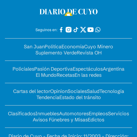
Seguinos en:
San Juan
Política
Economía
Cuyo Minero
Suplemento Verde
Revista OH
Policiales
Pasión Deportiva
Espectáculos
Argentina
El Mundo
Recetas
En las redes
Cartas del lector
Opinion
Sociales
Salud
Tecnología
Tendencia
Estado del tránsito
Clasificados
Inmuebles
Automotores
Empleos
Servicios
Avisos Fúnebres y Misas
Edictos
Diario de Cuyo - Fecha de Inicio: 11/2003 - Dirección: