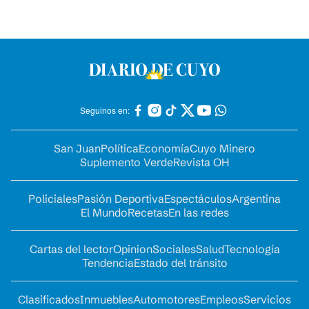
Seguinos en:
San Juan
Política
Economía
Cuyo Minero
Suplemento Verde
Revista OH
Policiales
Pasión Deportiva
Espectáculos
Argentina
El Mundo
Recetas
En las redes
Cartas del lector
Opinion
Sociales
Salud
Tecnología
Tendencia
Estado del tránsito
Clasificados
Inmuebles
Automotores
Empleos
Servicios