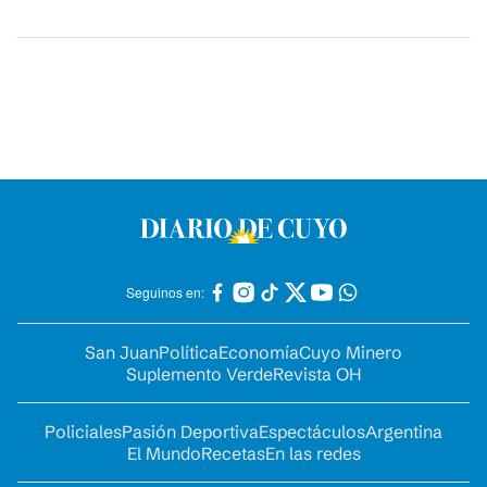
Seguinos en:
San Juan
Política
Economía
Cuyo Minero
Suplemento Verde
Revista OH
Policiales
Pasión Deportiva
Espectáculos
Argentina
El Mundo
Recetas
En las redes