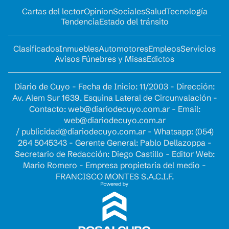
Cartas del lector
Opinion
Sociales
Salud
Tecnología
Tendencia
Estado del tránsito
Clasificados
Inmuebles
Automotores
Empleos
Servicios
Avisos Fúnebres y Misas
Edictos
Diario de Cuyo - Fecha de Inicio: 11/2003 - Dirección:
Av. Alem Sur 1639. Esquina Lateral de Circunvalación -
Contacto:
web@diariodecuyo.com.ar
- Email:
web@diariodecuyo.com.ar
/
publicidad@diariodecuyo.com.ar
-
Whatsapp: (054)
264 5045343 - Gerente General: Pablo Dellazoppa -
Secretario de Redacción: Diego Castillo - Editor Web:
Mario Romero - Empresa propietaria del medio -
FRANCISCO MONTES S.A.C.I.F.