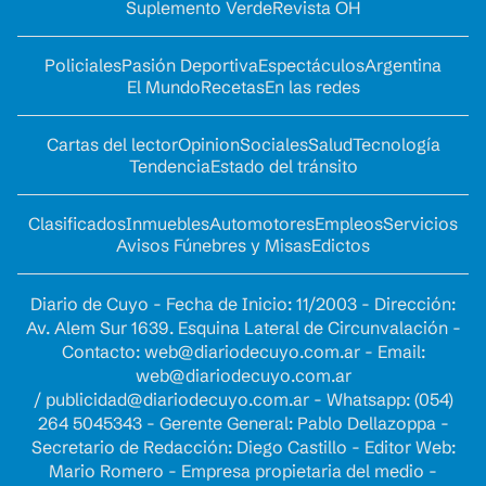
Suplemento Verde
Revista OH
Policiales
Pasión Deportiva
Espectáculos
Argentina
El Mundo
Recetas
En las redes
Cartas del lector
Opinion
Sociales
Salud
Tecnología
Tendencia
Estado del tránsito
Clasificados
Inmuebles
Automotores
Empleos
Servicios
Avisos Fúnebres y Misas
Edictos
Diario de Cuyo - Fecha de Inicio: 11/2003 - Dirección:
Av. Alem Sur 1639. Esquina Lateral de Circunvalación -
Contacto:
web@diariodecuyo.com.ar
- Email:
web@diariodecuyo.com.ar
/
publicidad@diariodecuyo.com.ar
-
Whatsapp: (054)
264 5045343 - Gerente General: Pablo Dellazoppa -
Secretario de Redacción: Diego Castillo - Editor Web:
Mario Romero - Empresa propietaria del medio -