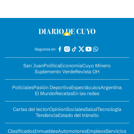
Seguinos en:
San Juan
Política
Economía
Cuyo Minero
Suplemento Verde
Revista OH
Policiales
Pasión Deportiva
Espectáculos
Argentina
El Mundo
Recetas
En las redes
Cartas del lector
Opinion
Sociales
Salud
Tecnología
Tendencia
Estado del tránsito
Clasificados
Inmuebles
Automotores
Empleos
Servicios