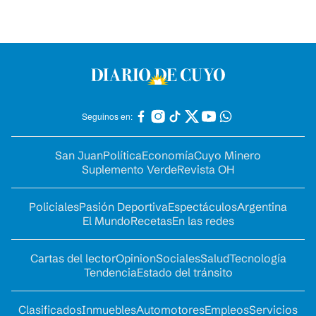
Seguinos en:
San Juan
Política
Economía
Cuyo Minero
Suplemento Verde
Revista OH
Policiales
Pasión Deportiva
Espectáculos
Argentina
El Mundo
Recetas
En las redes
Cartas del lector
Opinion
Sociales
Salud
Tecnología
Tendencia
Estado del tránsito
Clasificados
Inmuebles
Automotores
Empleos
Servicios