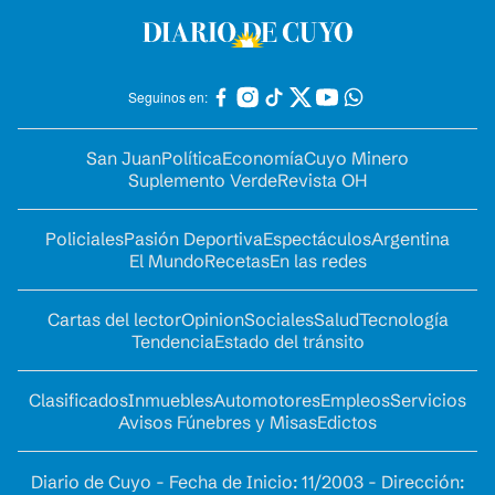
Seguinos en:
San Juan
Política
Economía
Cuyo Minero
Suplemento Verde
Revista OH
Policiales
Pasión Deportiva
Espectáculos
Argentina
El Mundo
Recetas
En las redes
Cartas del lector
Opinion
Sociales
Salud
Tecnología
Tendencia
Estado del tránsito
Clasificados
Inmuebles
Automotores
Empleos
Servicios
Avisos Fúnebres y Misas
Edictos
Diario de Cuyo - Fecha de Inicio: 11/2003 - Dirección: