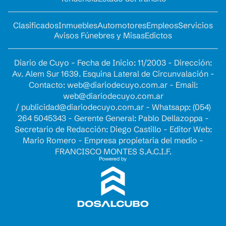
Clasificados
Inmuebles
Automotores
Empleos
Servicios
Avisos Fúnebres y Misas
Edictos
Diario de Cuyo - Fecha de Inicio: 11/2003 - Dirección:
Av. Alem Sur 1639. Esquina Lateral de Circunvalación -
Contacto:
web@diariodecuyo.com.ar
- Email:
web@diariodecuyo.com.ar
/
publicidad@diariodecuyo.com.ar
-
Whatsapp: (054)
264 5045343 - Gerente General: Pablo Dellazoppa -
Secretario de Redacción: Diego Castillo - Editor Web:
Mario Romero - Empresa propietaria del medio -
FRANCISCO MONTES S.A.C.I.F.