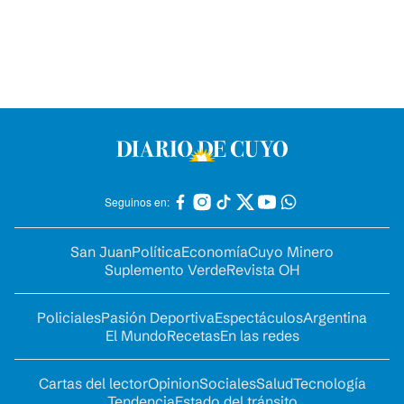
Seguinos en:
San Juan
Política
Economía
Cuyo Minero
Suplemento Verde
Revista OH
Policiales
Pasión Deportiva
Espectáculos
Argentina
El Mundo
Recetas
En las redes
Cartas del lector
Opinion
Sociales
Salud
Tecnología
Tendencia
Estado del tránsito