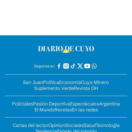
Seguinos en:
San Juan
Política
Economía
Cuyo Minero
Suplemento Verde
Revista OH
Policiales
Pasión Deportiva
Espectáculos
Argentina
El Mundo
Recetas
En las redes
Cartas del lector
Opinion
Sociales
Salud
Tecnología
Tendencia
Estado del tránsito