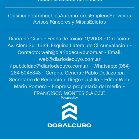
Clasificados
Inmuebles
Automotores
Empleos
Servicios
Avisos Fúnebres y Misas
Edictos
Diario de Cuyo - Fecha de Inicio: 11/2003 - Dirección:
Av. Alem Sur 1639. Esquina Lateral de Circunvalación -
Contacto:
web@diariodecuyo.com.ar
- Email:
web@diariodecuyo.com.ar
/
publicidad@diariodecuyo.com.ar
-
Whatsapp: (054)
264 5045343 - Gerente General: Pablo Dellazoppa -
Secretario de Redacción: Diego Castillo - Editor Web:
Mario Romero - Empresa propietaria del medio -
FRANCISCO MONTES S.A.C.I.F.