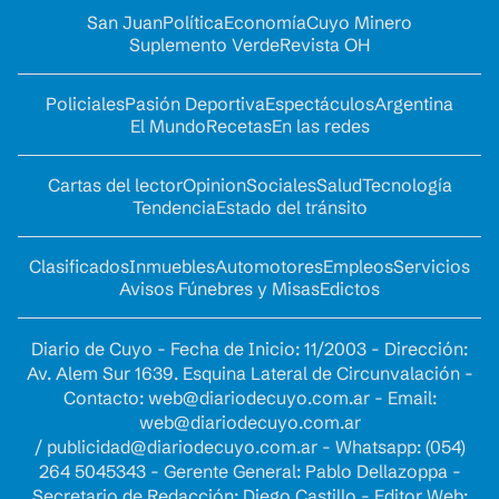
San Juan
Política
Economía
Cuyo Minero
Suplemento Verde
Revista OH
Policiales
Pasión Deportiva
Espectáculos
Argentina
El Mundo
Recetas
En las redes
Cartas del lector
Opinion
Sociales
Salud
Tecnología
Tendencia
Estado del tránsito
Clasificados
Inmuebles
Automotores
Empleos
Servicios
Avisos Fúnebres y Misas
Edictos
Diario de Cuyo - Fecha de Inicio: 11/2003 - Dirección:
Av. Alem Sur 1639. Esquina Lateral de Circunvalación -
Contacto:
web@diariodecuyo.com.ar
- Email:
web@diariodecuyo.com.ar
/
publicidad@diariodecuyo.com.ar
-
Whatsapp: (054)
264 5045343 - Gerente General: Pablo Dellazoppa -
Secretario de Redacción: Diego Castillo - Editor Web: