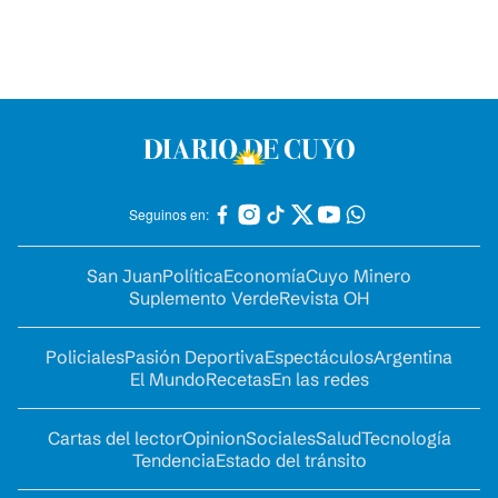
Seguinos en:
San Juan
Política
Economía
Cuyo Minero
Suplemento Verde
Revista OH
Policiales
Pasión Deportiva
Espectáculos
Argentina
El Mundo
Recetas
En las redes
Cartas del lector
Opinion
Sociales
Salud
Tecnología
Tendencia
Estado del tránsito