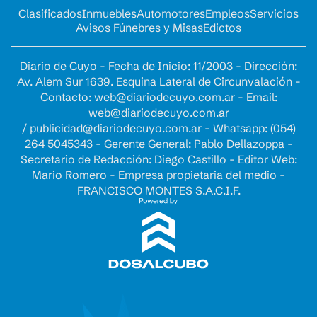
Clasificados
Inmuebles
Automotores
Empleos
Servicios
Avisos Fúnebres y Misas
Edictos
Diario de Cuyo - Fecha de Inicio: 11/2003 - Dirección:
Av. Alem Sur 1639. Esquina Lateral de Circunvalación -
Contacto:
web@diariodecuyo.com.ar
- Email:
web@diariodecuyo.com.ar
/
publicidad@diariodecuyo.com.ar
-
Whatsapp: (054)
264 5045343 - Gerente General: Pablo Dellazoppa -
Secretario de Redacción: Diego Castillo - Editor Web:
Mario Romero - Empresa propietaria del medio -
FRANCISCO MONTES S.A.C.I.F.