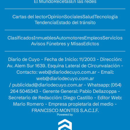
El Mundo
Recetas
En las redes
Cartas del lector
Opinion
Sociales
Salud
Tecnología
Tendencia
Estado del tránsito
Clasificados
Inmuebles
Automotores
Empleos
Servicios
Avisos Fúnebres y Misas
Edictos
Diario de Cuyo - Fecha de Inicio: 11/2003 - Dirección:
Av. Alem Sur 1639. Esquina Lateral de Circunvalación -
Contacto:
web@diariodecuyo.com.ar
- Email:
web@diariodecuyo.com.ar
/
publicidad@diariodecuyo.com.ar
-
Whatsapp: (054)
264 5045343 - Gerente General: Pablo Dellazoppa -
Secretario de Redacción: Diego Castillo - Editor Web:
Mario Romero - Empresa propietaria del medio -
FRANCISCO MONTES S.A.C.I.F.