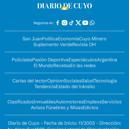
Seguinos en:
San Juan
Política
Economía
Cuyo Minero
Suplemento Verde
Revista OH
Policiales
Pasión Deportiva
Espectáculos
Argentina
El Mundo
Recetas
En las redes
Cartas del lector
Opinion
Sociales
Salud
Tecnología
Tendencia
Estado del tránsito
Clasificados
Inmuebles
Automotores
Empleos
Servicios
Avisos Fúnebres y Misas
Edictos
Diario de Cuyo - Fecha de Inicio: 11/2003 - Dirección: