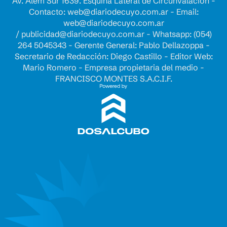
Av. Alem Sur 1639. Esquina Lateral de Circunvalación -
Contacto:
web@diariodecuyo.com.ar
- Email:
web@diariodecuyo.com.ar
/
publicidad@diariodecuyo.com.ar
-
Whatsapp: (054)
264 5045343 - Gerente General: Pablo Dellazoppa -
Secretario de Redacción: Diego Castillo - Editor Web:
Mario Romero - Empresa propietaria del medio -
FRANCISCO MONTES S.A.C.I.F.