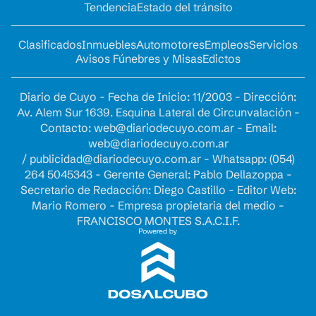
Tendencia
Estado del tránsito
Clasificados
Inmuebles
Automotores
Empleos
Servicios
Avisos Fúnebres y Misas
Edictos
Diario de Cuyo - Fecha de Inicio: 11/2003 - Dirección:
Av. Alem Sur 1639. Esquina Lateral de Circunvalación -
Contacto:
web@diariodecuyo.com.ar
- Email:
web@diariodecuyo.com.ar
/
publicidad@diariodecuyo.com.ar
-
Whatsapp: (054)
264 5045343 - Gerente General: Pablo Dellazoppa -
Secretario de Redacción: Diego Castillo - Editor Web:
Mario Romero - Empresa propietaria del medio -
FRANCISCO MONTES S.A.C.I.F.