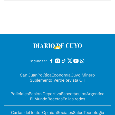
Seguinos en:
San Juan
Política
Economía
Cuyo Minero
Suplemento Verde
Revista OH
Policiales
Pasión Deportiva
Espectáculos
Argentina
El Mundo
Recetas
En las redes
Cartas del lector
Opinion
Sociales
Salud
Tecnología