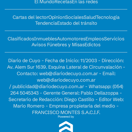
El Mundo
Recetas
En las redes
Cartas del lector
Opinion
Sociales
Salud
Tecnología
Tendencia
Estado del tránsito
Clasificados
Inmuebles
Automotores
Empleos
Servicios
Avisos Fúnebres y Misas
Edictos
Diario de Cuyo - Fecha de Inicio: 11/2003 - Dirección:
Av. Alem Sur 1639. Esquina Lateral de Circunvalación -
Contacto:
web@diariodecuyo.com.ar
- Email:
web@diariodecuyo.com.ar
/
publicidad@diariodecuyo.com.ar
-
Whatsapp: (054)
264 5045343 - Gerente General: Pablo Dellazoppa -
Secretario de Redacción: Diego Castillo - Editor Web:
Mario Romero - Empresa propietaria del medio -
FRANCISCO MONTES S.A.C.I.F.