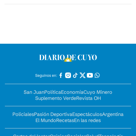
Seguinos en:
San Juan
Política
Economía
Cuyo Minero
Suplemento Verde
Revista OH
Policiales
Pasión Deportiva
Espectáculos
Argentina
El Mundo
Recetas
En las redes