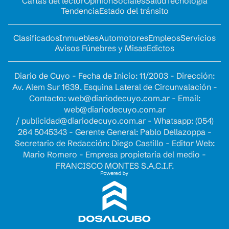
Cartas del lector
Opinion
Sociales
Salud
Tecnología
Tendencia
Estado del tránsito
Clasificados
Inmuebles
Automotores
Empleos
Servicios
Avisos Fúnebres y Misas
Edictos
Diario de Cuyo - Fecha de Inicio: 11/2003 - Dirección:
Av. Alem Sur 1639. Esquina Lateral de Circunvalación -
Contacto:
web@diariodecuyo.com.ar
- Email:
web@diariodecuyo.com.ar
/
publicidad@diariodecuyo.com.ar
-
Whatsapp: (054)
264 5045343 - Gerente General: Pablo Dellazoppa -
Secretario de Redacción: Diego Castillo - Editor Web:
Mario Romero - Empresa propietaria del medio -
FRANCISCO MONTES S.A.C.I.F.