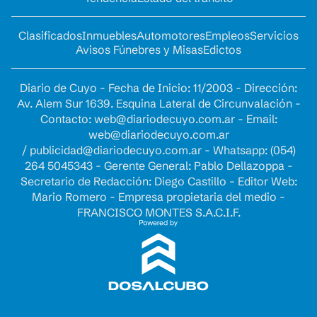
Clasificados
Inmuebles
Automotores
Empleos
Servicios
Avisos Fúnebres y Misas
Edictos
Diario de Cuyo - Fecha de Inicio: 11/2003 - Dirección:
Av. Alem Sur 1639. Esquina Lateral de Circunvalación -
Contacto:
web@diariodecuyo.com.ar
- Email:
web@diariodecuyo.com.ar
/
publicidad@diariodecuyo.com.ar
-
Whatsapp: (054)
264 5045343 - Gerente General: Pablo Dellazoppa -
Secretario de Redacción: Diego Castillo - Editor Web:
Mario Romero - Empresa propietaria del medio -
FRANCISCO MONTES S.A.C.I.F.