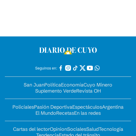
Seguinos en:
San Juan
Política
Economía
Cuyo Minero
Suplemento Verde
Revista OH
Policiales
Pasión Deportiva
Espectáculos
Argentina
El Mundo
Recetas
En las redes
Cartas del lector
Opinion
Sociales
Salud
Tecnología
Tendencia
Estado del tránsito