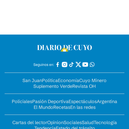
Seguinos en:
San Juan
Política
Economía
Cuyo Minero
Suplemento Verde
Revista OH
Policiales
Pasión Deportiva
Espectáculos
Argentina
El Mundo
Recetas
En las redes
Cartas del lector
Opinion
Sociales
Salud
Tecnología
Tendencia
Estado del tránsito