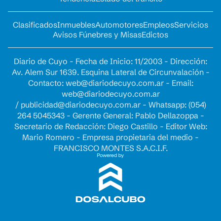
Clasificados
Inmuebles
Automotores
Empleos
Servicios
Avisos Fúnebres y Misas
Edictos
Diario de Cuyo - Fecha de Inicio: 11/2003 - Dirección:
Av. Alem Sur 1639. Esquina Lateral de Circunvalación -
Contacto:
web@diariodecuyo.com.ar
- Email:
web@diariodecuyo.com.ar
/
publicidad@diariodecuyo.com.ar
-
Whatsapp: (054)
264 5045343 - Gerente General: Pablo Dellazoppa -
Secretario de Redacción: Diego Castillo - Editor Web:
Mario Romero - Empresa propietaria del medio -
FRANCISCO MONTES S.A.C.I.F.