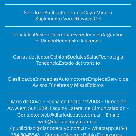
San Juan
Política
Economía
Cuyo Minero
Suplemento Verde
Revista OH
Policiales
Pasión Deportiva
Espectáculos
Argentina
El Mundo
Recetas
En las redes
Cartas del lector
Opinion
Sociales
Salud
Tecnología
Tendencia
Estado del tránsito
Clasificados
Inmuebles
Automotores
Empleos
Servicios
Avisos Fúnebres y Misas
Edictos
Diario de Cuyo - Fecha de Inicio: 11/2003 - Dirección:
Av. Alem Sur 1639. Esquina Lateral de Circunvalación -
Contacto:
web@diariodecuyo.com.ar
- Email:
web@diariodecuyo.com.ar
/
publicidad@diariodecuyo.com.ar
-
Whatsapp: (054)
264 5045343 - Gerente General: Pablo Dellazoppa -