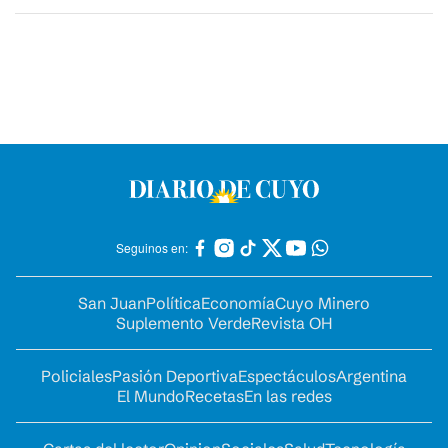
Seguinos en:
San Juan
Política
Economía
Cuyo Minero
Suplemento Verde
Revista OH
Policiales
Pasión Deportiva
Espectáculos
Argentina
El Mundo
Recetas
En las redes