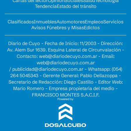
Cartas del lector
Opinion
Sociales
Salud
Tecnología
Tendencia
Estado del tránsito
Clasificados
Inmuebles
Automotores
Empleos
Servicios
Avisos Fúnebres y Misas
Edictos
Diario de Cuyo - Fecha de Inicio: 11/2003 - Dirección:
Av. Alem Sur 1639. Esquina Lateral de Circunvalación -
Contacto:
web@diariodecuyo.com.ar
- Email:
web@diariodecuyo.com.ar
/
publicidad@diariodecuyo.com.ar
-
Whatsapp: (054)
264 5045343 - Gerente General: Pablo Dellazoppa -
Secretario de Redacción: Diego Castillo - Editor Web:
Mario Romero - Empresa propietaria del medio -
FRANCISCO MONTES S.A.C.I.F.