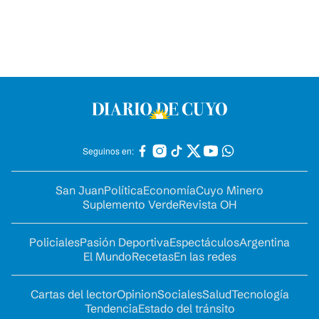
Seguinos en:
San Juan
Política
Economía
Cuyo Minero
Suplemento Verde
Revista OH
Policiales
Pasión Deportiva
Espectáculos
Argentina
El Mundo
Recetas
En las redes
Cartas del lector
Opinion
Sociales
Salud
Tecnología
Tendencia
Estado del tránsito