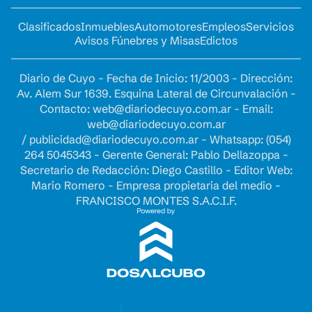
Clasificados
Inmuebles
Automotores
Empleos
Servicios
Avisos Fúnebres y Misas
Edictos
Diario de Cuyo - Fecha de Inicio: 11/2003 - Dirección:
Av. Alem Sur 1639. Esquina Lateral de Circunvalación -
Contacto:
web@diariodecuyo.com.ar
- Email:
web@diariodecuyo.com.ar
/
publicidad@diariodecuyo.com.ar
-
Whatsapp: (054)
264 5045343 - Gerente General: Pablo Dellazoppa -
Secretario de Redacción: Diego Castillo - Editor Web:
Mario Romero - Empresa propietaria del medio -
FRANCISCO MONTES S.A.C.I.F.