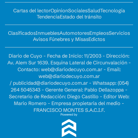
Cartas del lector
Opinion
Sociales
Salud
Tecnología
Tendencia
Estado del tránsito
Clasificados
Inmuebles
Automotores
Empleos
Servicios
Avisos Fúnebres y Misas
Edictos
Diario de Cuyo - Fecha de Inicio: 11/2003 - Dirección:
Av. Alem Sur 1639. Esquina Lateral de Circunvalación -
Contacto:
web@diariodecuyo.com.ar
- Email:
web@diariodecuyo.com.ar
/
publicidad@diariodecuyo.com.ar
-
Whatsapp: (054)
264 5045343 - Gerente General: Pablo Dellazoppa -
Secretario de Redacción: Diego Castillo - Editor Web:
Mario Romero - Empresa propietaria del medio -
FRANCISCO MONTES S.A.C.I.F.