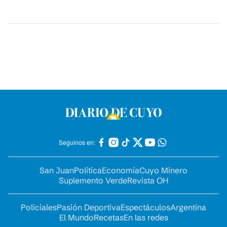
Seguinos en:
San Juan
Política
Economía
Cuyo Minero
Suplemento Verde
Revista OH
Policiales
Pasión Deportiva
Espectáculos
Argentina
El Mundo
Recetas
En las redes